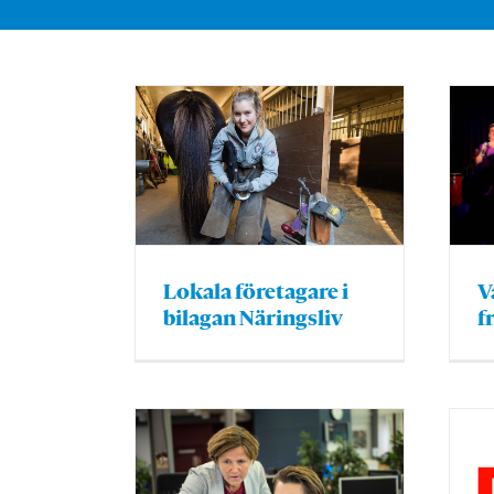
V
Lokala företagare i
f
bilagan Näringsliv