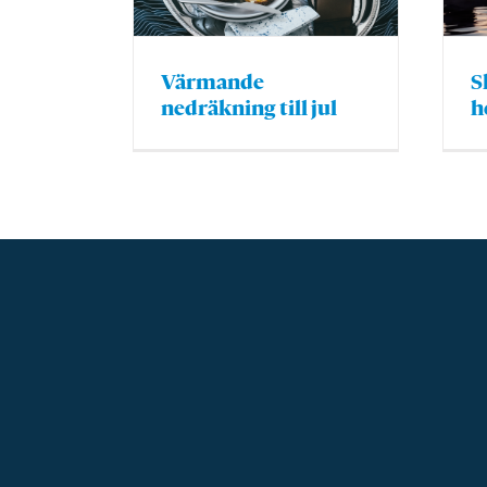
S
Värmande
h
nedräkning till jul