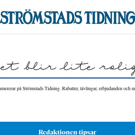
umererar på Strömstads Tidning. Rabatter, tävlingar, erbjudanden och unika
Redaktionen tipsar