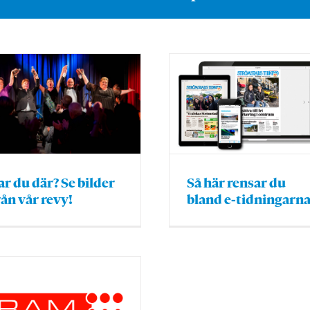
ar du där? Se bilder
Så här rensar du
rån vår revy!
bland e-tidningarn