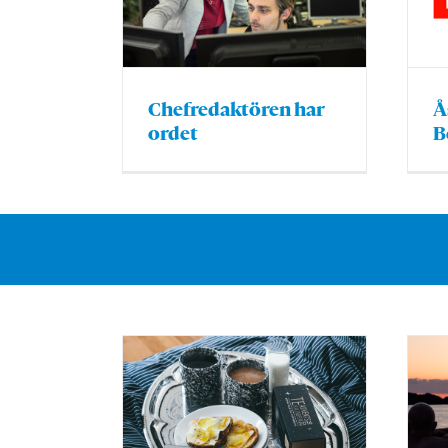
Chefredaktören har
Å
ordet
B