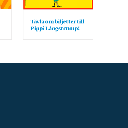
Tävla om biljetter till
Pippi Långstrump!