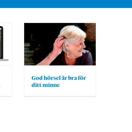
God hörsel är bra för
a
ditt minne